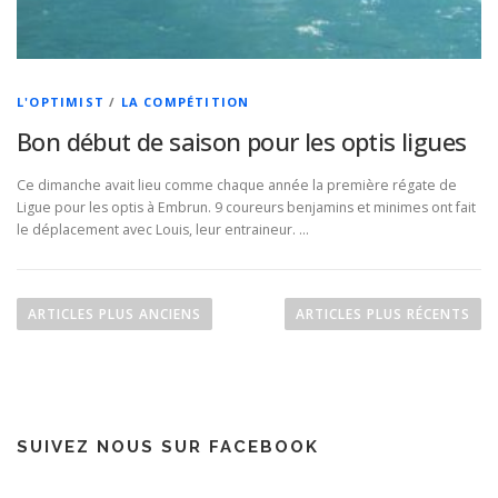
L'OPTIMIST
/
LA COMPÉTITION
Bon début de saison pour les optis ligues
Ce dimanche avait lieu comme chaque année la première régate de
Ligue pour les optis à Embrun. 9 coureurs benjamins et minimes ont fait
le déplacement avec Louis, leur entraineur. …
N
a
ARTICLES PLUS ANCIENS
ARTICLES PLUS RÉCENTS
v
i
g
a
SUIVEZ NOUS SUR FACEBOOK
t
i