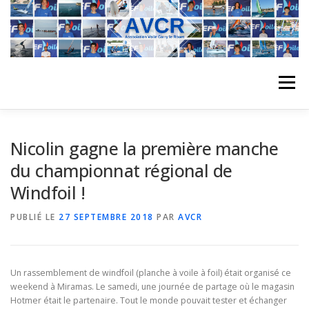
Aller
au
contenu
Menu
ACCUEIL
L’ASSOCIATION
ACTIVITÉS DU CLUB
Nicolin gagne la première manche
du championnat régional de
Windfoil !
STAGE
L’ÉQUIPE
LA COMPÉTITION
PUBLIÉ LE
27 SEPTEMBRE 2018
PAR
AVCR
REGATES
ALBUMS PHOTO
Un rassemblement de windfoil (planche à voile à foil) était organisé ce
weekend à Miramas. Le samedi, une journée de partage où le magasin
PLANNING DES COURS
REVUES DE PRESSE
Hotmer était le partenaire. Tout le monde pouvait tester et échanger