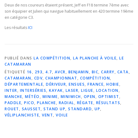
Deux de nos coureurs étaient présent, Jeff en F18 termine 7ème avec
son équipier et Julien qui navigue habituellement en 420 termine 19ème
en catégorie C3.
Les résultats
ICI
PUBLIÉ DANS
LA COMPÉTITION
,
LA PLANCHE À VOILE
,
LE
CATAMARAN
ÉTIQUETÉ
16
,
293
,
4.7
,
AVCR
,
BENJAMIN
,
BIC
,
CARRY
,
CATA
,
CATAMARAN
,
CDV
,
CHAMPIONNAT
,
COMPÉTITION
,
DÉPARTEMENTALE
,
DÉRIVEUR
,
ENSUES
,
FRANCE
,
HOBIE
,
INTER
,
INTERSÉRIES
,
KAYAK
,
LASER
,
LIGUE
,
LOCATION
,
MANCHE
,
MÉTÉO
,
MINIME
,
MINIWICH
,
OPEN
,
OPTIMIST
,
PADDLE
,
PICO
,
PLANCHE
,
RADIAL
,
RÉGATE
,
RÉSULTATS
,
ROUET
,
SAUSSET
,
STAND UP
,
STANDARD
,
UP
,
VÉLIPLANCHISTE
,
VENT
,
VOILE