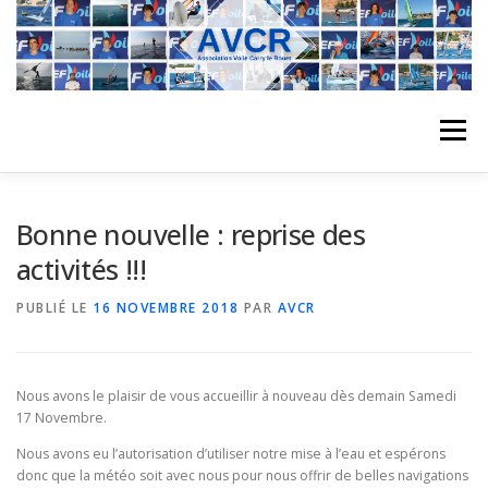
Aller
au
contenu
Menu
ACCUEIL
L’ASSOCIATION
ACTIVITÉS DU CLUB
Bonne nouvelle : reprise des
activités !!!
STAGE
L’ÉQUIPE
LA COMPÉTITION
PUBLIÉ LE
16 NOVEMBRE 2018
PAR
AVCR
REGATES
ALBUMS PHOTO
Nous avons le plaisir de vous accueillir à nouveau dès demain Samedi
17 Novembre.
Nous avons eu l’autorisation d’utiliser notre mise à l’eau et espérons
PLANNING DES COURS
REVUES DE PRESSE
donc que la météo soit avec nous pour nous offrir de belles navigations