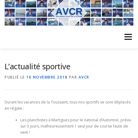
Aller
au
contenu
Menu
ACCUEIL
L’ASSOCIATION
ACTIVITÉS DU CLUB
L’actualité sportive
PUBLIÉ LE
16 NOVEMBRE 2018
PAR
AVCR
STAGE
L’ÉQUIPE
LA COMPÉTITION
Durant les vacances de la Toussaint, tous nos sportifs se sont déplacés
REGATES
ALBUMS PHOTO
en régate :
Les planchistes à Martigues pour le national d’Automne, prévu
sur 3 jours, malheureusement 1 seul jour de course faute de
PLANNING DES COURS
REVUES DE PRESSE
vent !