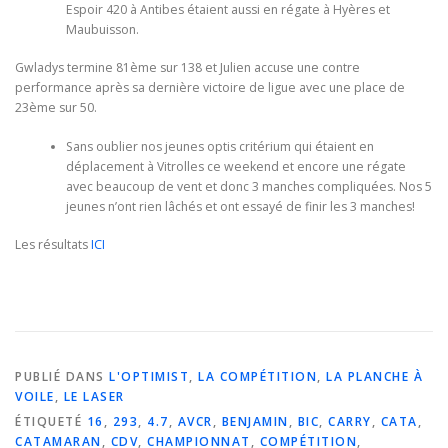
Espoir 420 à Antibes étaient aussi en régate à Hyères et
Maubuisson.
Gwladys termine 81ème sur 138 et Julien accuse une contre
performance après sa dernière victoire de ligue avec une place de
23ème sur 50.
Sans oublier nos jeunes optis critérium qui étaient en
déplacement à Vitrolles ce weekend et encore une régate
avec beaucoup de vent et donc 3 manches compliquées. Nos 5
jeunes n’ont rien lâchés et ont essayé de finir les 3 manches!
Les résultats
ICI
PUBLIÉ DANS
L'OPTIMIST
,
LA COMPÉTITION
,
LA PLANCHE À
VOILE
,
LE LASER
ÉTIQUETÉ
16
,
293
,
4.7
,
AVCR
,
BENJAMIN
,
BIC
,
CARRY
,
CATA
,
CATAMARAN
,
CDV
,
CHAMPIONNAT
,
COMPÉTITION
,