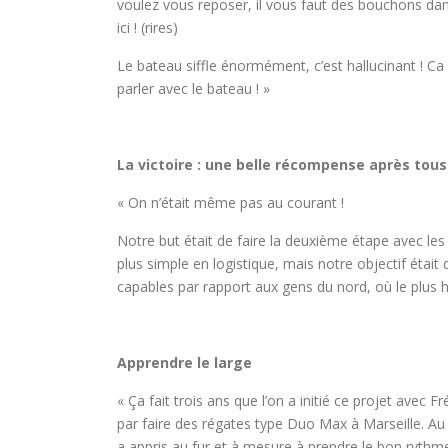
voulez vous reposer, il vous faut des bouchons dan
ici ! (rires)
Le bateau siffle énormément, c’est hallucinant ! Ca 
parler avec le bateau ! »
La victoire : une belle récompense après tous 
« On n’était même pas au courant !
Notre but était de faire la deuxième étape avec le
plus simple en logistique, mais notre objectif était d
capables par rapport aux gens du nord, où le plus h
Apprendre le large
« Ça fait trois ans que l’on a initié ce projet avec
par faire des régates type Duo Max à Marseille. Au
a appris au fur et à mesure à prendre le bon rythm