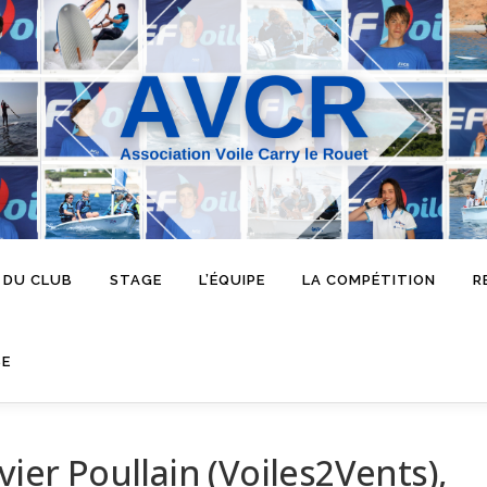
 DU CLUB
STAGE
L’ÉQUIPE
LA COMPÉTITION
R
SE
vier Poullain (Voiles2Vents),