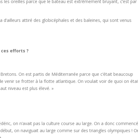
s les oreilles parce que le bateau est extrêmement bruyant, c’est par
a d’ailleurs attiré des globicéphales et des baleines, qui sont venus
ces efforts ?
s Bretons. On est partis de Méditerranée parce que c’était beaucoup
e venir se frotter à la flotte atlantique. On voulait voir de quoi on étai
aut niveau est plus élevé. »
 Frédéric, on n’avait pas la culture course au large. On a donc commenc
 début, on naviguait au large comme sur des triangles olympiques ! O
e.