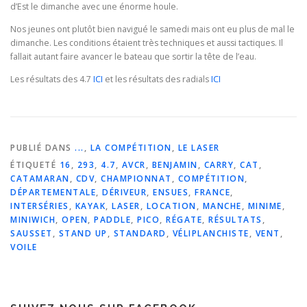
d’Est le dimanche avec une énorme houle.
Nos jeunes ont plutôt bien navigué le samedi mais ont eu plus de mal le
dimanche. Les conditions étaient très techniques et aussi tactiques. Il
fallait autant faire avancer le bateau que sortir la tête de l’eau.
Les résultats des 4.7
ICI
et les résultats des radials
ICI
PUBLIÉ DANS
...
,
LA COMPÉTITION
,
LE LASER
ÉTIQUETÉ
16
,
293
,
4.7
,
AVCR
,
BENJAMIN
,
CARRY
,
CAT
,
CATAMARAN
,
CDV
,
CHAMPIONNAT
,
COMPÉTITION
,
DÉPARTEMENTALE
,
DÉRIVEUR
,
ENSUES
,
FRANCE
,
INTERSÉRIES
,
KAYAK
,
LASER
,
LOCATION
,
MANCHE
,
MINIME
,
MINIWICH
,
OPEN
,
PADDLE
,
PICO
,
RÉGATE
,
RÉSULTATS
,
SAUSSET
,
STAND UP
,
STANDARD
,
VÉLIPLANCHISTE
,
VENT
,
VOILE