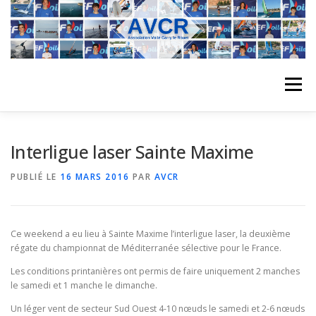
Aller
au
contenu
Menu
ACCUEIL
L’ASSOCIATION
ACTIVITÉS DU CLUB
Interligue laser Sainte Maxime
PUBLIÉ LE
16 MARS 2016
PAR
AVCR
STAGE
L’ÉQUIPE
LA COMPÉTITION
Ce weekend a eu lieu à Sainte Maxime l’interligue laser, la deuxième
REGATES
ALBUMS PHOTO
régate du championnat de Méditerranée sélective pour le France.
Les conditions printanières ont permis de faire uniquement 2 manches
le samedi et 1 manche le dimanche.
PLANNING DES COURS
REVUES DE PRESSE
Un léger vent de secteur Sud Ouest 4-10 nœuds le samedi et 2-6 nœuds