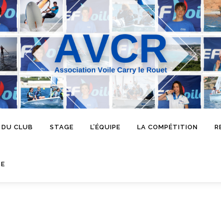
 DU CLUB
STAGE
L’ÉQUIPE
LA COMPÉTITION
R
SE
l