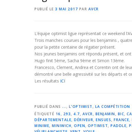
PUBLIÉ LE
3 MAI 2017
PAR
AVCR
L’équipe optimist ligue représentait ce weekend l’
Trois manches courues pour les benjamins , quatre po
pour la petite centaine de régatier présent.
Nos jeunes benjamins ont répondu présent, et ont 
Hugo finit 5ème, Sacha 9ème et Simon 13ème.
Francesco, Clement, Andrea et Corentin ont de leur 
démontré une belle agressivité sur les départs et 
Les résultats
ICI
PUBLIÉ DANS
...
,
L'OPTIMIST
,
LA COMPÉTITION
ÉTIQUETÉ
16
,
293
,
4.7
,
AVCR
,
BENJAMIN
,
BIC
,
CA
DÉPARTEMENTALE
,
DÉRIVEUR
,
ENSUES
,
FRANCE
,
MINIME
,
MINIWICH
,
OPEN
,
OPTIMIST
,
PADDLE
,
P
VÉLIPLANCHISTE
,
VENT
,
VOILE