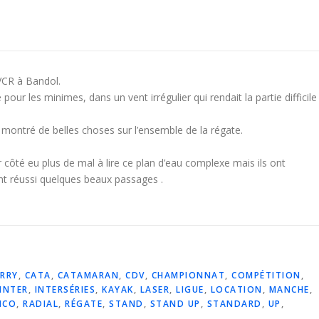
AVCR à Bandol.
ur les minimes, dans un vent irrégulier qui rendait la partie difficile
montré de belles choses sur l’ensemble de la régate.
côté eu plus de mal à lire ce plan d’eau complexe mais ils ont
ont réussi quelques beaux passages .
RRY
,
CATA
,
CATAMARAN
,
CDV
,
CHAMPIONNAT
,
COMPÉTITION
,
INTER
,
INTERSÉRIES
,
KAYAK
,
LASER
,
LIGUE
,
LOCATION
,
MANCHE
,
ICO
,
RADIAL
,
RÉGATE
,
STAND
,
STAND UP
,
STANDARD
,
UP
,