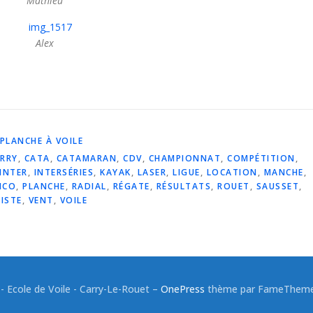
Mathieu
Alex
 PLANCHE À VOILE
RRY
,
CATA
,
CATAMARAN
,
CDV
,
CHAMPIONNAT
,
COMPÉTITION
,
INTER
,
INTERSÉRIES
,
KAYAK
,
LASER
,
LIGUE
,
LOCATION
,
MANCHE
,
ICO
,
PLANCHE
,
RADIAL
,
RÉGATE
,
RÉSULTATS
,
ROUET
,
SAUSSET
,
ISTE
,
VENT
,
VOILE
 Ecole de Voile - Carry-Le-Rouet
–
OnePress
thème par FameThemes.