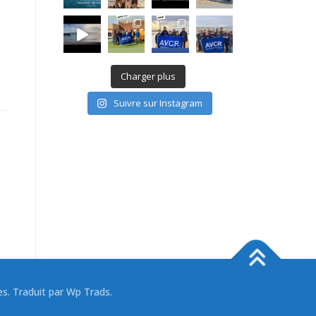
Charger plus
Suivre sur Instagram
 Traduit par Wp Trads.