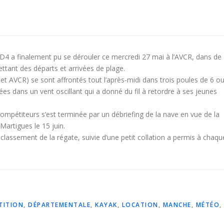
 D4 a finalement pu se dérouler ce mercredi 27 mai à l’AVCR, dans de
ttant des départs et arrivées de plage.
 AVCR) se sont affrontés tout l’après-midi dans trois poules de 6 o
es dans un vent oscillant qui a donné du fil à retordre à ses jeunes
ompétiteurs s’est terminée par un débriefing de la nave en vue de la
Martigues le 15 juin.
assement de la régate, suivie d’une petit collation a permis à chaqu
TITION
,
DÉPARTEMENTALE
,
KAYAK
,
LOCATION
,
MANCHE
,
MÉTÉO
,