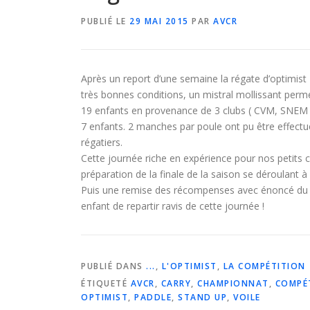
PUBLIÉ LE
29 MAI 2015
PAR
AVCR
Après un report d’une semaine la régate d’optimist
très bonnes conditions, un mistral mollissant perme
19 enfants en provenance de 3 clubs ( CVM, SNEM et
7 enfants. 2 manches par poule ont pu être effectué
régatiers.
Cette journée riche en expérience pour nos petits c
préparation de la finale de la saison se déroulant à 
Puis une remise des récompenses avec énoncé du cl
enfant de repartir ravis de cette journée !
PUBLIÉ DANS
...
,
L'OPTIMIST
,
LA COMPÉTITION
ÉTIQUETÉ
AVCR
,
CARRY
,
CHAMPIONNAT
,
COMPÉ
OPTIMIST
,
PADDLE
,
STAND UP
,
VOILE