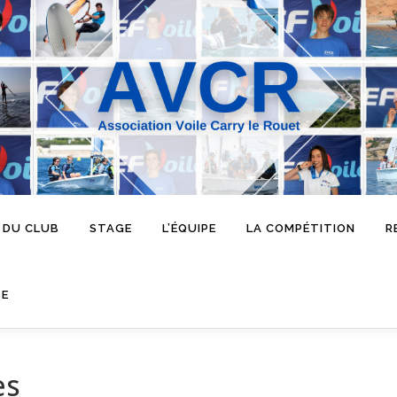
 DU CLUB
STAGE
L’ÉQUIPE
LA COMPÉTITION
R
SE
es