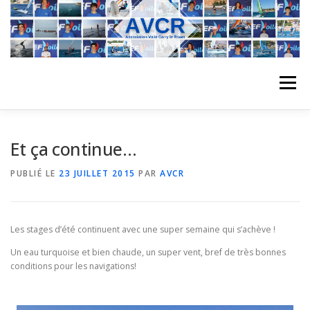
Aller
au
contenu
Menu
ACCUEIL
L’ASSOCIATION
ACTIVITÉS DU CLUB
Et ça continue…
PUBLIÉ LE
23 JUILLET 2015
PAR
AVCR
STAGE
L’ÉQUIPE
LA COMPÉTITION
Les stages d’été continuent avec une super semaine qui s’achève !
REGATES
ALBUMS PHOTO
Un eau turquoise et bien chaude, un super vent, bref de très bonnes
conditions pour les navigations!
PLANNING DES COURS
REVUES DE PRESSE