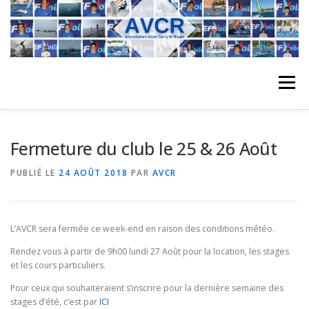
Aller
au
contenu
Menu
ACCUEIL
L’ASSOCIATION
ACTIVITÉS DU CLUB
Fermeture du club le 25 & 26 Août
PUBLIÉ LE
24 AOÛT 2018
PAR
AVCR
STAGE
L’ÉQUIPE
LA COMPÉTITION
L’AVCR sera fermée ce week-end en raison des conditions météo.
REGATES
ALBUMS PHOTO
Rendez vous à partir de 9h00 lundi 27 Août pour la location, les stages
et les cours particuliers.
Pour ceux qui souhaiteraient s’inscrire pour la dernière semaine des
PLANNING DES COURS
REVUES DE PRESSE
stages d’été, c’est par
ICI