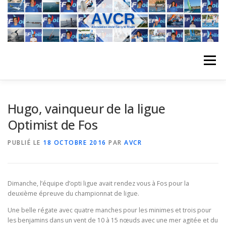
Aller
au
contenu
Menu
ACCUEIL
L’ASSOCIATION
ACTIVITÉS DU CLUB
Hugo, vainqueur de la ligue
Optimist de Fos
STAGE
L’ÉQUIPE
LA COMPÉTITION
PUBLIÉ LE
18 OCTOBRE 2016
PAR
AVCR
REGATES
ALBUMS PHOTO
Dimanche, l’équipe d’opti ligue avait rendez vous à Fos pour la
deuxième épreuve du championnat de ligue.
Une belle régate avec quatre manches pour les minimes et trois pour
PLANNING DES COURS
REVUES DE PRESSE
les benjamins dans un vent de 10 à 15 nœuds avec une mer agitée et du