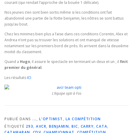
courant (qui rendait l’approche de la bouée 1 délicate).
Nos jeunes s’en sont bien sortis même si les conditions ont fait
abandonné une partie de la flotte benjamin, les nôtres se sont battus
jusqu’au bout.
Chez les minimes bien plus a l’aise dans ces conditions Corentin, Alex et
Andrea n’ont pas su trouver les solutions et ont manqué de vitesse
notamment sur les premiers bord de près. Ils arrivent dans la deuxième
moitié du classement.
Quand a
Hugo
, il assure le spectacle en terminant un deux et un , il
finit
premier du général
.
Les résultats
ICI
L’équipe opti à Fos
PUBLIÉ DANS
...
,
L'OPTIMIST
,
LA COMPÉTITION
ÉTIQUETÉ
293
,
AVCR
,
BENJAMIN
,
BIC
,
CARRY
,
CATA
,
CATAMARAN
,
CDV
,
CHAMPIONNAT
,
COMPÉTITION
,