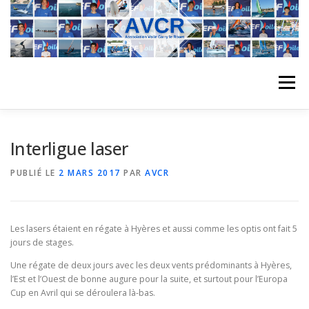
Aller
au
contenu
Menu
ACCUEIL
L’ASSOCIATION
ACTIVITÉS DU CLUB
Interligue laser
PUBLIÉ LE
2 MARS 2017
PAR
AVCR
STAGE
L’ÉQUIPE
LA COMPÉTITION
Les lasers étaient en régate à Hyères et aussi comme les optis ont fait 5
REGATES
ALBUMS PHOTO
jours de stages.
Une régate de deux jours avec les deux vents prédominants à Hyères,
l’Est et l’Ouest de bonne augure pour la suite, et surtout pour l’Europa
PLANNING DES COURS
REVUES DE PRESSE
Cup en Avril qui se déroulera là-bas.