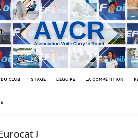
 DU CLUB
STAGE
L’ÉQUIPE
LA COMPÉTITION
R
SE
Eurocat !