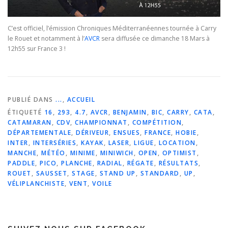
C’est officiel, l’émission Chroniques Méditerranéennes tournée à Carry
le Rouet et notamment à l’
AVCR
sera diffusée ce dimanche 18 Mars à
12h55 sur France 3 !
PUBLIÉ DANS
...
,
ACCUEIL
ÉTIQUETÉ
16
,
293
,
4.7
,
AVCR
,
BENJAMIN
,
BIC
,
CARRY
,
CATA
,
CATAMARAN
,
CDV
,
CHAMPIONNAT
,
COMPÉTITION
,
DÉPARTEMENTALE
,
DÉRIVEUR
,
ENSUES
,
FRANCE
,
HOBIE
,
INTER
,
INTERSÉRIES
,
KAYAK
,
LASER
,
LIGUE
,
LOCATION
,
MANCHE
,
MÉTÉO
,
MINIME
,
MINIWICH
,
OPEN
,
OPTIMIST
,
PADDLE
,
PICO
,
PLANCHE
,
RADIAL
,
RÉGATE
,
RÉSULTATS
,
ROUET
,
SAUSSET
,
STAGE
,
STAND UP
,
STANDARD
,
UP
,
VÉLIPLANCHISTE
,
VENT
,
VOILE