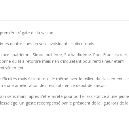
 première régate de la saison.
imes quatre dans un vent avoisinant les dix nœuds.
 place quatrième , Simon huitième, Sacha dixième. Pour Francesco et
onné du fil à retordre mais rien d’inquiétant pour l’entraîneur étant
’entraînement.
ifficultés mais flirtent tout de même avec le milieu du classement. U
ttre une amélioration des résultats en ce début de saison.
on sens marin après s’être arrêté pour porter assistance à une jeune
ssalage. Un geste récompensé par le président de la ligue lors de la