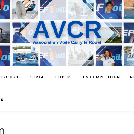
 DU CLUB
STAGE
L’ÉQUIPE
LA COMPÉTITION
R
SE
n