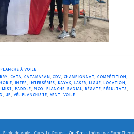
 PLANCHE À VOILE
RRY
,
CATA
,
CATAMARAN
,
CDV
,
CHAMPIONNAT
,
COMPÉTITION
,
HOBIE
,
INTER
,
INTERSÉRIES
,
KAYAK
,
LASER
,
LIGUE
,
LOCATION
,
IMIST
,
PADDLE
,
PICO
,
PLANCHE
,
RADIAL
,
RÉGATE
,
RÉSULTATS
,
D
,
UP
,
VÉLIPLANCHISTE
,
VENT
,
VOILE
 Ecole de Voile - Carry-Le-Rouet
–
OnePress
thème par FameThemes.