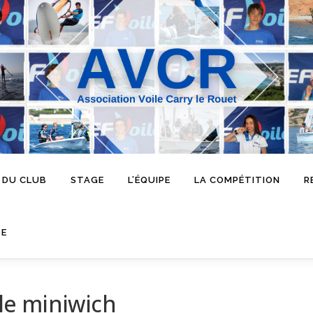
 DU CLUB
STAGE
L’ÉQUIPE
LA COMPÉTITION
R
SE
le miniwich