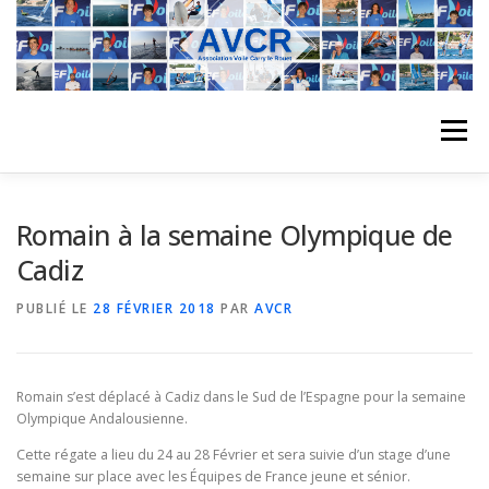
Aller
au
contenu
Menu
ACCUEIL
L’ASSOCIATION
ACTIVITÉS DU CLUB
Romain à la semaine Olympique de
Cadiz
STAGE
L’ÉQUIPE
LA COMPÉTITION
PUBLIÉ LE
28 FÉVRIER 2018
PAR
AVCR
REGATES
ALBUMS PHOTO
Romain s’est déplacé à Cadiz dans le Sud de l’Espagne pour la semaine
Olympique Andalousienne.
Cette régate a lieu du 24 au 28 Février et sera suivie d’un stage
d’une
PLANNING DES COURS
REVUES DE PRESSE
semaine sur place avec les Équipes de France jeune et sénior.