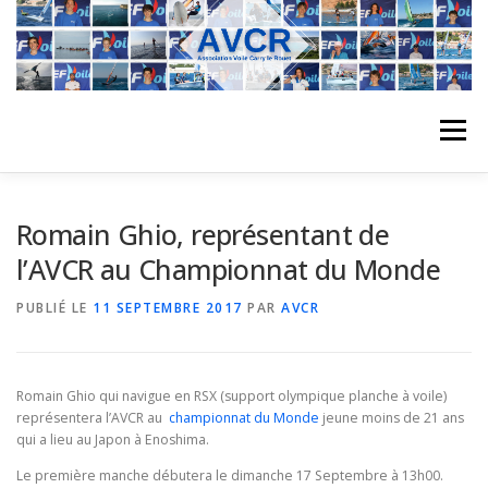
Aller
au
contenu
Menu
ACCUEIL
L’ASSOCIATION
ACTIVITÉS DU CLUB
Romain Ghio, représentant de
l’AVCR au Championnat du Monde
STAGE
L’ÉQUIPE
LA COMPÉTITION
PUBLIÉ LE
11 SEPTEMBRE 2017
PAR
AVCR
REGATES
ALBUMS PHOTO
Romain Ghio qui navigue en RSX (support olympique planche à voile)
représentera l’AVCR au
championnat du Monde
jeune moins de 21 ans
qui a lieu au Japon à Enoshima.
PLANNING DES COURS
REVUES DE PRESSE
Le première manche débutera le dimanche 17 Septembre à 13h00.