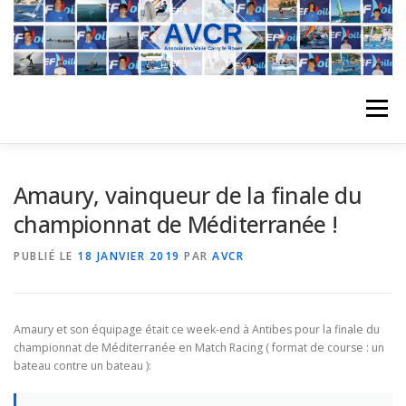
Aller
au
contenu
Menu
ACCUEIL
L’ASSOCIATION
ACTIVITÉS DU CLUB
Amaury, vainqueur de la finale du
championnat de Méditerranée !
STAGE
L’ÉQUIPE
LA COMPÉTITION
PUBLIÉ LE
18 JANVIER 2019
PAR
AVCR
REGATES
ALBUMS PHOTO
Amaury et son équipage était ce week-end à Antibes pour la finale du
championnat de Méditerranée en Match Racing ( format de course : un
bateau contre un bateau ):
PLANNING DES COURS
REVUES DE PRESSE