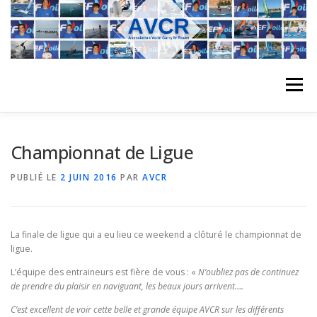
Aller
au
contenu
Menu
ACCUEIL
L’ASSOCIATION
ACTIVITÉS DU CLUB
Championnat de Ligue
PUBLIÉ LE
2 JUIN 2016
PAR
AVCR
STAGE
L’ÉQUIPE
LA COMPÉTITION
La finale de ligue qui a eu lieu ce weekend a clôturé le championnat de
REGATES
ALBUMS PHOTO
ligue.
L’équipe des entraineurs est fière de vous : «
N’oubliez pas de continuez
de prendre du plaisir en naviguant, les beaux jours arrivent….
PLANNING DES COURS
REVUES DE PRESSE
C’est excellent de voir cette belle et grande équipe AVCR sur les différents