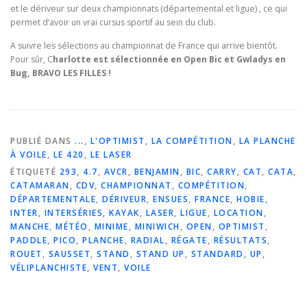
et le dériveur sur deux championnats (départemental et ligue) , ce qui
permet d’avoir un vrai cursus sportif au sein du club.
A suivre les sélections au championnat de France qui arrive bientôt.
Pour sûr, C
harlotte est sélectionnée en Open Bic et Gwladys en
Bug, BRAVO LES FILLES !
PUBLIÉ DANS
...
,
L'OPTIMIST
,
LA COMPÉTITION
,
LA PLANCHE
À VOILE
,
LE 420
,
LE LASER
ÉTIQUETÉ
293
,
4.7
,
AVCR
,
BENJAMIN
,
BIC
,
CARRY
,
CAT
,
CATA
,
CATAMARAN
,
CDV
,
CHAMPIONNAT
,
COMPÉTITION
,
DÉPARTEMENTALE
,
DÉRIVEUR
,
ENSUES
,
FRANCE
,
HOBIE
,
INTER
,
INTERSÉRIES
,
KAYAK
,
LASER
,
LIGUE
,
LOCATION
,
MANCHE
,
MÉTÉO
,
MINIME
,
MINIWICH
,
OPEN
,
OPTIMIST
,
PADDLE
,
PICO
,
PLANCHE
,
RADIAL
,
RÉGATE
,
RÉSULTATS
,
ROUET
,
SAUSSET
,
STAND
,
STAND UP
,
STANDARD
,
UP
,
VÉLIPLANCHISTE
,
VENT
,
VOILE