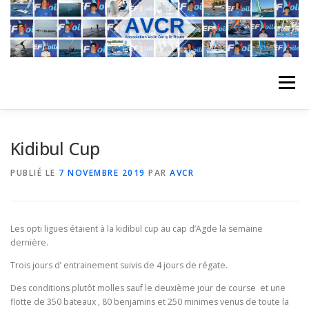
Aller
au
contenu
Menu
ACCUEIL
L’ASSOCIATION
ACTIVITÉS DU CLUB
Kidibul Cup
PUBLIÉ LE
7 NOVEMBRE 2019
PAR
AVCR
STAGE
L’ÉQUIPE
LA COMPÉTITION
Les opti ligues étaient à la kidibul cup au cap d’Agde la semaine
REGATES
ALBUMS PHOTO
dernière.
Trois jours d’ entrainement suivis de 4 jours de régate.
Des conditions plutôt molles sauf le deuxième jour de course et une
PLANNING DES COURS
REVUES DE PRESSE
flotte de 350 bateaux , 80 benjamins et 250 minimes venus de toute la