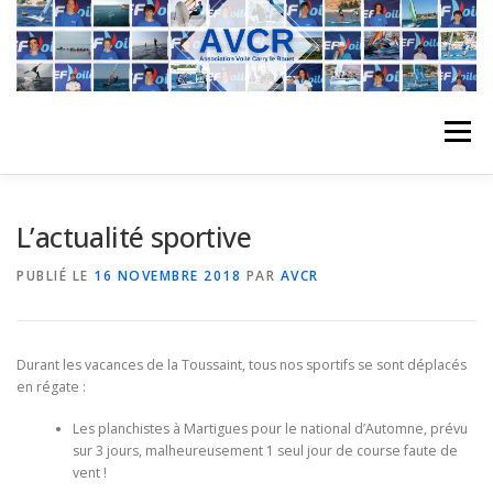
Aller
au
contenu
Menu
ACCUEIL
L’ASSOCIATION
ACTIVITÉS DU CLUB
L’actualité sportive
PUBLIÉ LE
16 NOVEMBRE 2018
PAR
AVCR
STAGE
L’ÉQUIPE
LA COMPÉTITION
Durant les vacances de la Toussaint, tous nos sportifs se sont déplacés
REGATES
ALBUMS PHOTO
en régate :
Les planchistes à Martigues pour le national d’Automne, prévu
sur 3 jours, malheureusement 1 seul jour de course faute de
PLANNING DES COURS
REVUES DE PRESSE
vent !