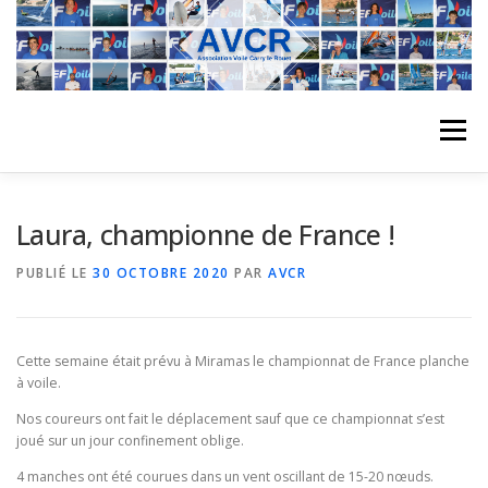
Aller
au
contenu
Menu
ACCUEIL
L’ASSOCIATION
ACTIVITÉS DU CLUB
Laura, championne de France !
PUBLIÉ LE
30 OCTOBRE 2020
PAR
AVCR
STAGE
L’ÉQUIPE
LA COMPÉTITION
Cette semaine était prévu à Miramas le championnat de France planche
REGATES
ALBUMS PHOTO
à voile.
Nos coureurs ont fait le déplacement sauf que ce championnat s’est
joué sur un jour confinement oblige.
PLANNING DES COURS
REVUES DE PRESSE
4 manches ont été courues dans un vent oscillant de 15-20 nœuds.