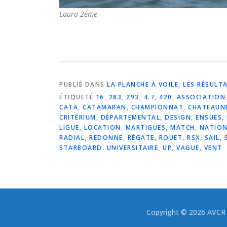
Laura 2ème
PUBLIÉ DANS
LA PLANCHE À VOILE
,
LES RÉSULT
ÉTIQUETÉ
16
,
283
,
293
,
4.7
,
420
,
ASSOCIATION
CATA
,
CATAMARAN
,
CHAMPIONNAT
,
CHATEAUN
CRITÉRIUM
,
DÉPARTEMENTAL
,
DESIGN
,
ENSUES
,
LIGUE
,
LOCATION
,
MARTIGUES
,
MATCH
,
NATIO
RADIAL
,
REDONNE
,
RÉGATE
,
ROUET
,
RSX
,
SAIL
,
STARBOARD
,
UNIVERSITAIRE
,
UP
,
VAGUE
,
VENT
Copyright © 2026 AVCR -