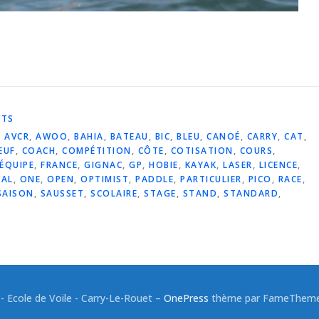
ATS
,
AVCR
,
AWOO
,
BAHIA
,
BATEAU
,
BIC
,
BLEU
,
CANOÉ
,
CARRY
,
CAT
,
EUF
,
COACH
,
COMPÉTITION
,
CÔTE
,
COTISATION
,
COURS
,
ÉQUIPE
,
FRANCE
,
GIGNAC
,
GP
,
HOBIE
,
KAYAK
,
LASER
,
LICENCE
,
NAL
,
ONE
,
OPEN
,
OPTIMIST
,
PADDLE
,
PARTICULIER
,
PICO
,
RACE
,
SAISON
,
SAUSSET
,
SCOLAIRE
,
STAGE
,
STAND
,
STANDARD
,
 Ecole de Voile - Carry-Le-Rouet
–
OnePress
thème par FameThemes.