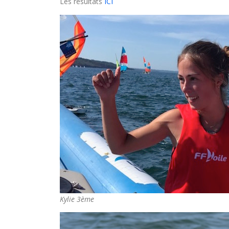
Les résultats
ICI
Kylie 3ème