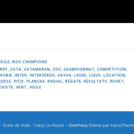
VOILE
,
NOS CHAMPIONS
RRY
,
CATA
,
CATAMARAN
,
CDV
,
CHAMPIONNAT
,
COMPÉTITION
,
HOBIE
,
INTER
,
INTERSÉRIES
,
KAYAK
,
LASER
,
LIGUE
,
LOCATION
,
ADDLE
,
PICO
,
PLANCHE
,
RADIAL
,
RÉGATE
,
RÉSULTATS
,
ROUET
,
CHISTE
,
VENT
,
VOILE
 Ecole de Voile - Carry-Le-Rouet
–
OnePress
thème par FameThemes.