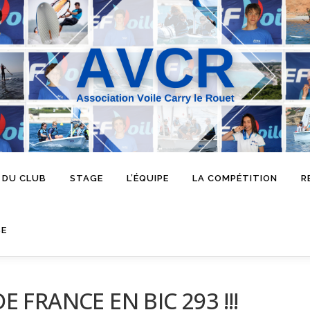
 DU CLUB
STAGE
L’ÉQUIPE
LA COMPÉTITION
R
SE
 FRANCE EN BIC 293 !!!