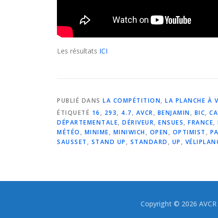
Les résultats
ICI
PUBLIÉ DANS
LA COMPÉTITION
,
LA PLANCHE À 
ÉTIQUETÉ
16
,
293
,
4.7
,
AVCR
,
BENJAMIN
,
BIC
,
CA
DÉPARTEMENTALE
,
DÉRIVEUR
,
ENSUES
,
FRANCE
,
MÉTÉO
,
MINIME
,
MINIWICH
,
OPEN
,
OPTIMIST
,
P
SAUSSET
,
STAND UP
,
STANDARD
,
UP
,
VÉLIPLAN
Copyright © 2026 AVCR -