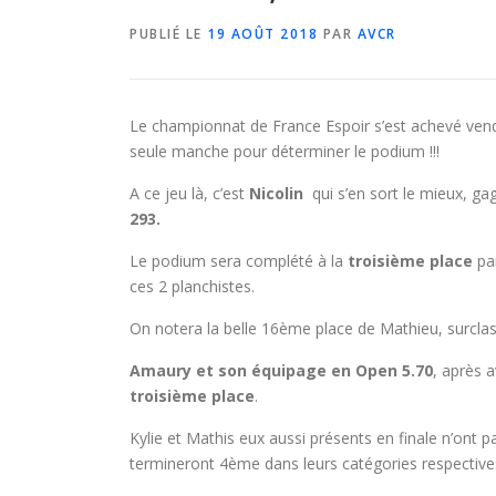
PUBLIÉ LE
19 AOÛT 2018
PAR
AVCR
Le championnat de France Espoir s’est achevé vend
seule manche pour déterminer le podium !!!
A ce jeu là, c’est
Nicolin
qui s’en sort le mieux, g
293.
Le podium sera complété à la
troisième place
pa
ces 2 planchistes.
On notera la belle 16ème place de Mathieu, surcla
Amaury et son équipage en Open 5.70
, après 
troisième place
.
Kylie et Mathis eux aussi présents en finale n’ont p
termineront 4ème dans leurs catégories respective