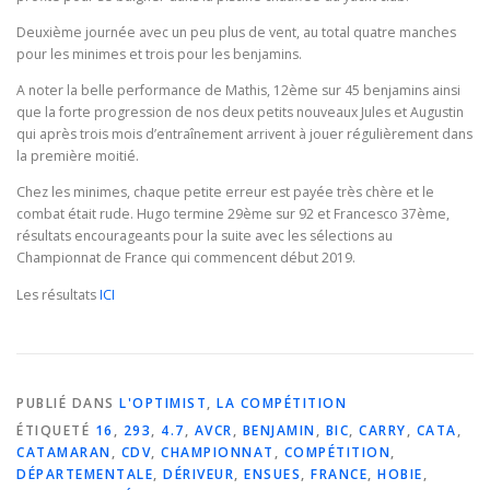
Deuxième journée avec un peu plus de vent, au total quatre manches
pour les minimes et trois pour les benjamins.
A noter la belle performance de Mathis, 12ème sur 45 benjamins ainsi
que la forte progression de nos deux petits nouveaux Jules et Augustin
qui après trois mois d’entraînement arrivent à jouer régulièrement dans
la première moitié.
Chez les minimes, chaque petite erreur est payée très chère et le
combat était rude. Hugo termine 29ème sur 92 et Francesco 37ème,
résultats encourageants pour la suite avec les sélections au
Championnat de France qui commencent début 2019.
Les résultats
ICI
PUBLIÉ DANS
L'OPTIMIST
,
LA COMPÉTITION
ÉTIQUETÉ
16
,
293
,
4.7
,
AVCR
,
BENJAMIN
,
BIC
,
CARRY
,
CATA
,
CATAMARAN
,
CDV
,
CHAMPIONNAT
,
COMPÉTITION
,
DÉPARTEMENTALE
,
DÉRIVEUR
,
ENSUES
,
FRANCE
,
HOBIE
,