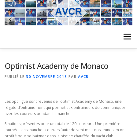
Aller
au
contenu
Menu
ACCUEIL
L’ASSOCIATION
ACTIVITÉS DU CLUB
Optimist Academy de Monaco
PUBLIÉ LE
30 NOVEMBRE 2018
PAR
AVCR
STAGE
L’ÉQUIPE
LA COMPÉTITION
Les opti ligue sont revenus de l’optimist Academy de Monaco, une
REGATES
ALBUMS PHOTO
régate d’entraînement qui permet aux entraineurs de communiquer
avec les coureurs pendant la manche.
5 nations présentes pour un total de 120 coureurs. Une première
PLANNING DES COURS
REVUES DE PRESSE
journée sans manches courues faute de vent mais nos jeunes en ont
profité pour se baigner dans la piscine chauffée du yacht club.