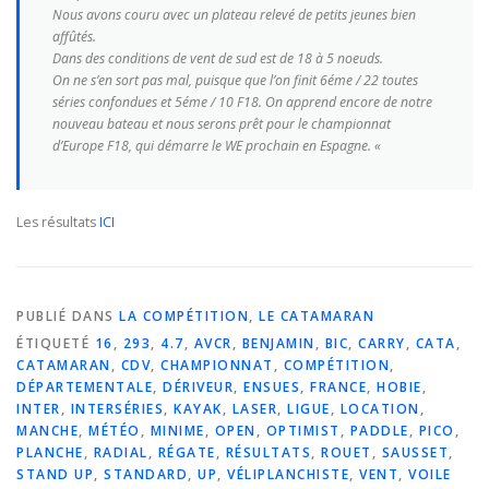
Nous avons couru avec un plateau relevé de petits jeunes bien
affûtés.
Dans des conditions de vent de sud est de 18 à 5 noeuds.
On ne s’en sort pas mal, puisque que l’on finit 6éme / 22 toutes
séries confondues et 5éme / 10 F18. On apprend encore de notre
nouveau bateau et nous serons prêt pour le championnat
d’Europe F18, qui démarre le WE prochain en Espagne. «
Les résultats
ICI
PUBLIÉ DANS
LA COMPÉTITION
,
LE CATAMARAN
ÉTIQUETÉ
16
,
293
,
4.7
,
AVCR
,
BENJAMIN
,
BIC
,
CARRY
,
CATA
,
CATAMARAN
,
CDV
,
CHAMPIONNAT
,
COMPÉTITION
,
DÉPARTEMENTALE
,
DÉRIVEUR
,
ENSUES
,
FRANCE
,
HOBIE
,
INTER
,
INTERSÉRIES
,
KAYAK
,
LASER
,
LIGUE
,
LOCATION
,
MANCHE
,
MÉTÉO
,
MINIME
,
OPEN
,
OPTIMIST
,
PADDLE
,
PICO
,
PLANCHE
,
RADIAL
,
RÉGATE
,
RÉSULTATS
,
ROUET
,
SAUSSET
,
STAND UP
,
STANDARD
,
UP
,
VÉLIPLANCHISTE
,
VENT
,
VOILE