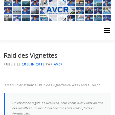
Aller
au
contenu
Menu
ACCUEIL
L’ASSOCIATION
ACTIVITÉS DU CLUB
Raid des Vignettes
PUBLIÉ LE
28 JUIN 2018
PAR
AVCR
STAGE
L’ÉQUIPE
LA COMPÉTITION
Jeff et Didier étaient au Raid des Vignettes ce Week end à Toulon:
REGATES
ALBUMS PHOTO
On revient de régate. Ce week-end, nous étions avec Didier au raid
PLANNING DES COURS
des vignettes à Toulon. 2 jours de raid entre Toulon, Sicié et
REVUES DE PRESSE
Porquerolles.