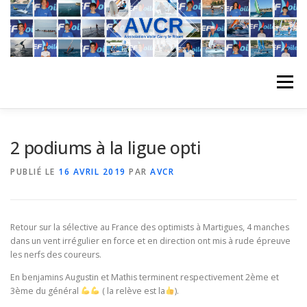
Aller
au
contenu
Menu
ACCUEIL
L’ASSOCIATION
ACTIVITÉS DU CLUB
2 podiums à la ligue opti
PUBLIÉ LE
16 AVRIL 2019
PAR
AVCR
STAGE
L’ÉQUIPE
LA COMPÉTITION
Retour sur la sélective au France des optimists à Martigues, 4 manches
REGATES
ALBUMS PHOTO
dans un vent irrégulier en force et en direction ont mis à rude épreuve
les nerfs des coureurs.
En benjamins Augustin et Mathis terminent respectivement 2ème et
PLANNING DES COURS
REVUES DE PRESSE
3ème du général
( la relève est la
).