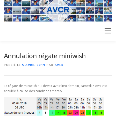
Aller
au
contenu
Menu
ACCUEIL
L’ASSOCIATION
ACTIVITÉS DU CLUB
Annulation régate miniwish
PUBLIÉ LE
5 AVRIL 2019
PAR
AVCR
STAGE
L’ÉQUIPE
LA COMPÉTITION
La régate de miniwish qui devait avoir lieu demain, samedi 6 Avril est
REGATES
ALBUMS PHOTO
annulée à cause des conditions météo !
PLANNING DES COURS
REVUES DE PRESSE