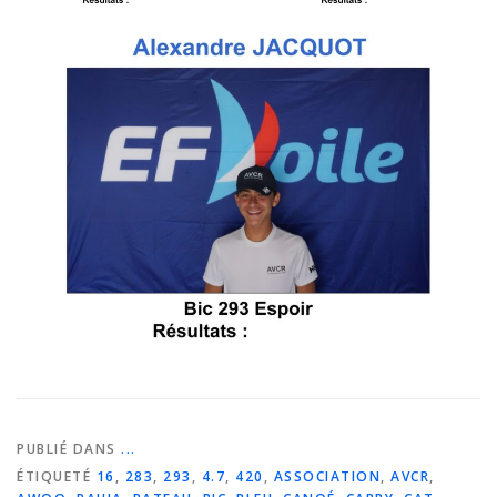
PUBLIÉ DANS
...
ÉTIQUETÉ
16
,
283
,
293
,
4.7
,
420
,
ASSOCIATION
,
AVCR
,