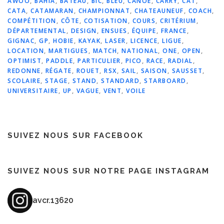
AWOO
,
BAHIA
,
BATEAU
,
BIC
,
BLEU
,
CANOÉ
,
CARRY
,
CAT
,
CATA
,
CATAMARAN
,
CHAMPIONNAT
,
CHATEAUNEUF
,
COACH
,
COMPÉTITION
,
CÔTE
,
COTISATION
,
COURS
,
CRITÉRIUM
,
DÉPARTEMENTAL
,
DESIGN
,
ENSUES
,
ÉQUIPE
,
FRANCE
,
GIGNAC
,
GP
,
HOBIE
,
KAYAK
,
LASER
,
LICENCE
,
LIGUE
,
LOCATION
,
MARTIGUES
,
MATCH
,
NATIONAL
,
ONE
,
OPEN
,
OPTIMIST
,
PADDLE
,
PARTICULIER
,
PICO
,
RACE
,
RADIAL
,
REDONNE
,
RÉGATE
,
ROUET
,
RSX
,
SAIL
,
SAISON
,
SAUSSET
,
SCOLAIRE
,
STAGE
,
STAND
,
STANDARD
,
STARBOARD
,
UNIVERSITAIRE
,
UP
,
VAGUE
,
VENT
,
VOILE
SUIVEZ NOUS SUR FACEBOOK
SUIVEZ NOUS SUR NOTRE PAGE INSTAGRAM
avcr.13620