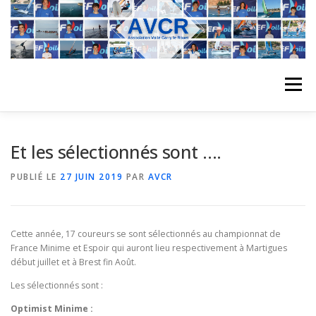
Aller
au
contenu
Menu
ACCUEIL
L’ASSOCIATION
ACTIVITÉS DU CLUB
Et les sélectionnés sont ….
PUBLIÉ LE
27 JUIN 2019
PAR
AVCR
STAGE
L’ÉQUIPE
LA COMPÉTITION
Cette année, 17 coureurs se sont sélectionnés au championnat de
REGATES
ALBUMS PHOTO
France Minime et Espoir qui auront lieu respectivement à Martigues
début juillet et à Brest fin Août.
Les sélectionnés sont :
PLANNING DES COURS
REVUES DE PRESSE
Optimist Minime :