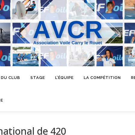
 DU CLUB
STAGE
L’ÉQUIPE
LA COMPÉTITION
R
SE
national de 420