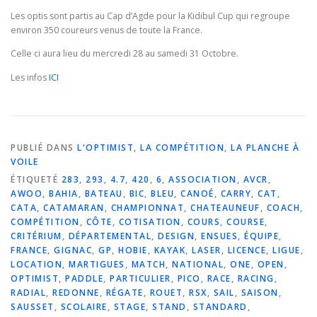
Les optis sont partis au Cap d’Agde pour la Kidibul Cup qui regroupe
environ 350 coureurs venus de toute la France.
Celle ci aura lieu du mercredi 28 au samedi 31 Octobre.
Les infos
ICI
PUBLIÉ DANS
L'OPTIMIST
,
LA COMPÉTITION
,
LA PLANCHE À
VOILE
ÉTIQUETÉ
283
,
293
,
4.7
,
420
,
6
,
ASSOCIATION
,
AVCR
,
AWOO
,
BAHIA
,
BATEAU
,
BIC
,
BLEU
,
CANOÉ
,
CARRY
,
CAT
,
CATA
,
CATAMARAN
,
CHAMPIONNAT
,
CHATEAUNEUF
,
COACH
,
COMPÉTITION
,
CÔTE
,
COTISATION
,
COURS
,
COURSE
,
CRITÉRIUM
,
DÉPARTEMENTAL
,
DESIGN
,
ENSUES
,
ÉQUIPE
,
FRANCE
,
GIGNAC
,
GP
,
HOBIE
,
KAYAK
,
LASER
,
LICENCE
,
LIGUE
,
LOCATION
,
MARTIGUES
,
MATCH
,
NATIONAL
,
ONE
,
OPEN
,
OPTIMIST
,
PADDLE
,
PARTICULIER
,
PICO
,
RACE
,
RACING
,
RADIAL
,
REDONNE
,
RÉGATE
,
ROUET
,
RSX
,
SAIL
,
SAISON
,
SAUSSET
,
SCOLAIRE
,
STAGE
,
STAND
,
STANDARD
,