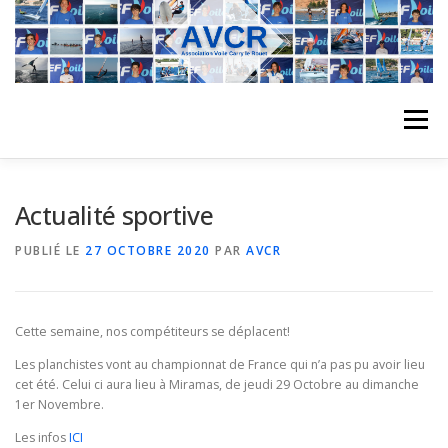
Aller
au
contenu
Menu
ACCUEIL
L’ASSOCIATION
ACTIVITÉS DU CLUB
Actualité sportive
PUBLIÉ LE
27 OCTOBRE 2020
PAR
AVCR
STAGE
L’ÉQUIPE
LA COMPÉTITION
Cette semaine, nos compétiteurs se déplacent!
REGATES
ALBUMS PHOTO
Les planchistes vont au championnat de France qui n’a pas pu avoir lieu
cet été. Celui ci aura lieu à Miramas, de jeudi 29 Octobre au dimanche
1er Novembre.
PLANNING DES COURS
REVUES DE PRESSE
Les infos
ICI