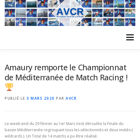
Aller
au
contenu
Menu
ACCUEIL
L’ASSOCIATION
ACTIVITÉS DU CLUB
Amaury remporte le Championnat
de Méditerranée de Match Racing !
STAGE
L’ÉQUIPE
LA COMPÉTITION
PUBLIÉ LE
3 MARS 2020
PAR
AVCR
REGATES
ALBUMS PHOTO
Le week-end du 29 février au 1er Mars s’est déroulée la Finale du
bassin Méditerranée regroupant tous les sélectionnés et deux invités (
PLANNING DES COURS
REVUES DE PRESSE
wildcards ). Un Total de 14 matchs a pu être réalisé.