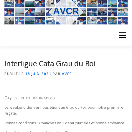
Aller
au
contenu
Menu
ACCUEIL
L’ASSOCIATION
ACTIVITÉS DU CLUB
Interligue Cata Grau du Roi
PUBLIÉ LE
18 JUIN 2021
PAR
AVCR
STAGE
L’ÉQUIPE
LA COMPÉTITION
Ça y est, on a repris du service.
REGATES
ALBUMS PHOTO
Le weekend dernier nous étions au Grau du Roi, pour notre première
régate.
Bonnes conditions. 8 manches en 2 demi journées et bonne ambiance!
PLANNING DES COURS
REVUES DE PRESSE