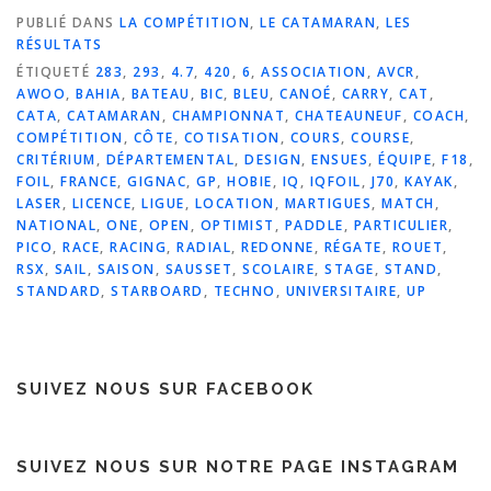
PUBLIÉ DANS
LA COMPÉTITION
,
LE CATAMARAN
,
LES
RÉSULTATS
ÉTIQUETÉ
283
,
293
,
4.7
,
420
,
6
,
ASSOCIATION
,
AVCR
,
AWOO
,
BAHIA
,
BATEAU
,
BIC
,
BLEU
,
CANOÉ
,
CARRY
,
CAT
,
CATA
,
CATAMARAN
,
CHAMPIONNAT
,
CHATEAUNEUF
,
COACH
,
COMPÉTITION
,
CÔTE
,
COTISATION
,
COURS
,
COURSE
,
CRITÉRIUM
,
DÉPARTEMENTAL
,
DESIGN
,
ENSUES
,
ÉQUIPE
,
F18
,
FOIL
,
FRANCE
,
GIGNAC
,
GP
,
HOBIE
,
IQ
,
IQFOIL
,
J70
,
KAYAK
,
LASER
,
LICENCE
,
LIGUE
,
LOCATION
,
MARTIGUES
,
MATCH
,
NATIONAL
,
ONE
,
OPEN
,
OPTIMIST
,
PADDLE
,
PARTICULIER
,
PICO
,
RACE
,
RACING
,
RADIAL
,
REDONNE
,
RÉGATE
,
ROUET
,
RSX
,
SAIL
,
SAISON
,
SAUSSET
,
SCOLAIRE
,
STAGE
,
STAND
,
STANDARD
,
STARBOARD
,
TECHNO
,
UNIVERSITAIRE
,
UP
SUIVEZ NOUS SUR FACEBOOK
SUIVEZ NOUS SUR NOTRE PAGE INSTAGRAM