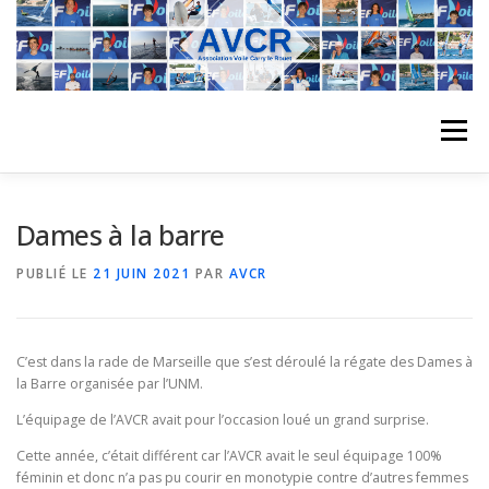
Aller
au
contenu
Menu
ACCUEIL
L’ASSOCIATION
ACTIVITÉS DU CLUB
Dames à la barre
PUBLIÉ LE
21 JUIN 2021
PAR
AVCR
STAGE
L’ÉQUIPE
LA COMPÉTITION
C’est dans la rade de Marseille que s’est déroulé la régate des Dames à
REGATES
ALBUMS PHOTO
la Barre organisée par l’UNM.
L’équipage de l’AVCR avait pour l’occasion loué un grand surprise.
Cette année, c’était différent car l’AVCR avait le seul équipage 100%
PLANNING DES COURS
REVUES DE PRESSE
féminin et donc n’a pas pu courir en monotypie contre d’autres femmes