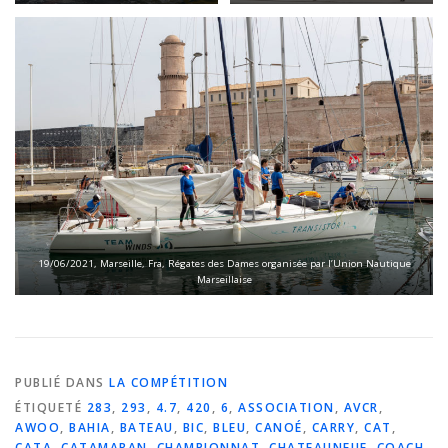
19/06/2021, Marseille, Fra, Régates des Dames organisée par l’Union Nautique
Marseillaise
PUBLIÉ DANS
LA COMPÉTITION
ÉTIQUETÉ
283
,
293
,
4.7
,
420
,
6
,
ASSOCIATION
,
AVCR
,
AWOO
,
BAHIA
,
BATEAU
,
BIC
,
BLEU
,
CANOÉ
,
CARRY
,
CAT
,
CATA
,
CATAMARAN
,
CHAMPIONNAT
,
CHATEAUNEUF
,
COACH
,